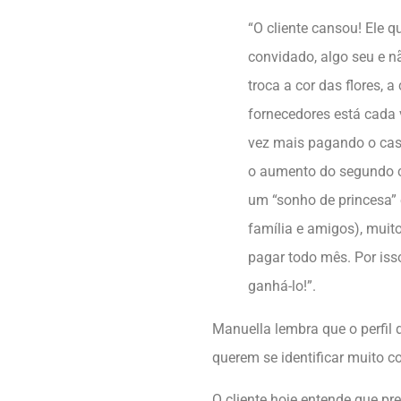
“O cliente cansou! Ele q
convidado, algo seu e 
troca a cor das flores, 
fornecedores está cada
vez mais pagando o cas
o aumento do segundo c
um “sonho de princesa” 
família e amigos), muit
pagar todo mês. Por iss
ganhá-lo!”.
Manuella lembra que o perfil
querem se identificar muito c
O cliente hoje entende que pre