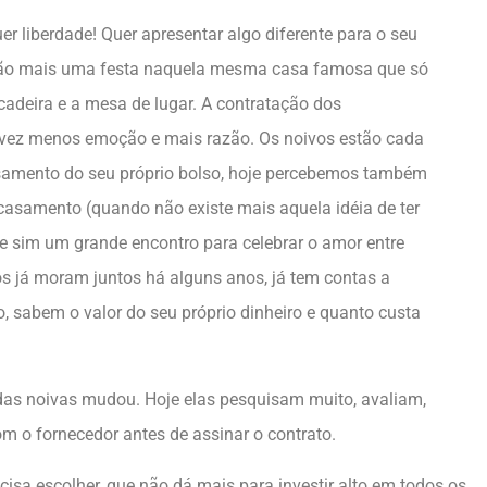
uer liberdade! Quer apresentar algo diferente para o seu
não mais uma festa naquela mesma casa famosa que só
a cadeira e a mesa de lugar. A contratação dos
 vez menos emoção e mais razão. Os noivos estão cada
amento do seu próprio bolso, hoje percebemos também
asamento (quando não existe mais aquela idéia de ter
e sim um grande encontro para celebrar o amor entre
os já moram juntos há alguns anos, já tem contas a
o, sabem o valor do seu próprio dinheiro e quanto custa
 das noivas mudou. Hoje elas pesquisam muito, avaliam,
om o fornecedor antes de assinar o contrato.
cisa escolher, que não dá mais para investir alto em todos os