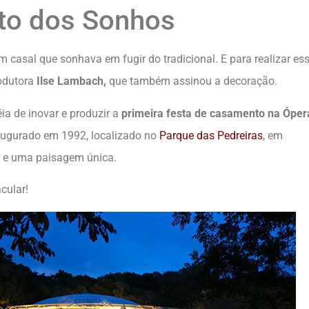
to dos Sonhos
 casal que sonhava em fugir do tradicional. E para realizar es
rodutora
Ilse Lambach,
que também assinou a decoração.
éia de inovar e produzir a
primeira festa de casamento na Óper
naugurado em 1992, localizado no
Parque
das
Pedreiras
, em
as e uma paisagem única.
cular!