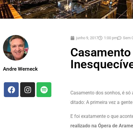
junho 9, 2017
1:00 pm
Sem C
Casamento 
Inesquecíve
Andre Werneck
Casamento dos sonhos, é só a
ditado: A primeira vez a gent
E foi exatamente o que acont
realizado na Ópera de Aram