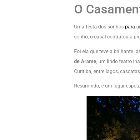
O Casamen
Uma festa dos sonhos
para
um
sonho, o casal contratou a p
Foi ela que teve a brilhante id
de Arame
, um lindo teatro i
Curitiba, entre lagos, cascat
Resumindo, é um lugar espeta